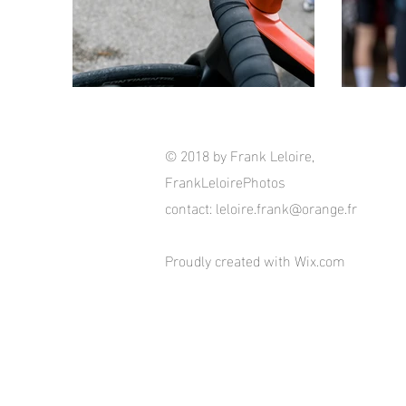
© 2018 by Frank Leloire,
FrankLeloirePhotos
contact:
leloire.frank@orange.fr
Proudly created with
Wix.com