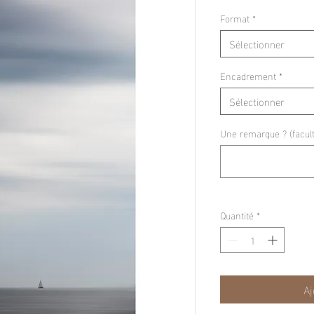
pr
Format
*
Sélectionner
Encadrement
*
Sélectionner
Une remarque ? (faculta
Quantité
*
Aj