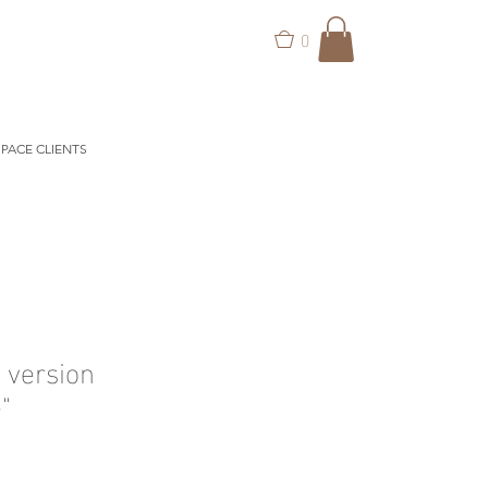
0
PACE CLIENTS
- version
"
ix