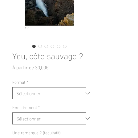
Yeu, côte sauvage 2
Prix
À partir de
30,00€
promotionnel
Format
*
Encadrement
*
Une remarque ? (facultatif)