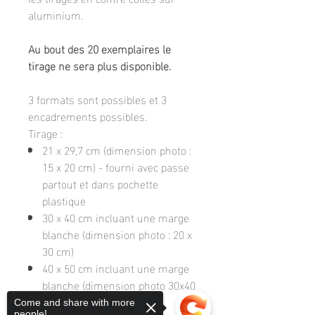
aluminium.
Au bout des 20 exemplaires le
tirage ne sera plus disponible.
3 formats sont possibles et 3
encadrements possibles.
Tirage :
21 x 29,7 cm (dimension photo :
15 x 20 cm) - fourni avec passe
partout et dans pochette
plastique
30 x 40 cm incluant une marge
blanche (dimension photo : 20 x
30 cm)
40 x 50 cm incluant une marge
blanche (dimension photo 30x40
cm)
Come and share with more
people!