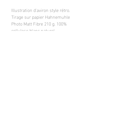
Illustration d'aviron style rétro.
Tirage sur papier Hahnemuhle
Photo Matt Fibre 210 g. 100%
cellulose blanc naturel.
Un choix affirmé d'un papier
premium mat pour un tirage de
qualité et durable.
Facebook
Instagram
© 2018 by Frank Leloire,
FrankLeloirePhotos
contact:
leloire.frank@orange.fr