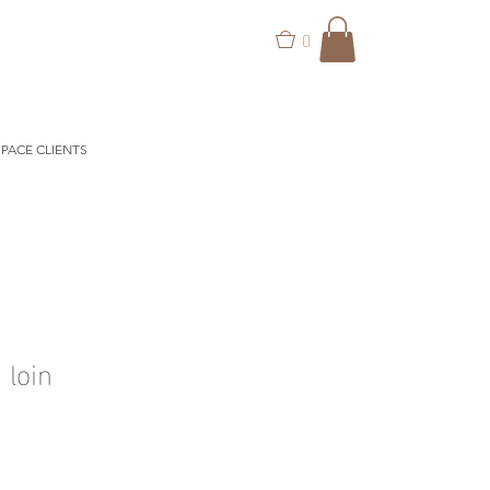
0
PACE CLIENTS
 loin
ix
omotionnel