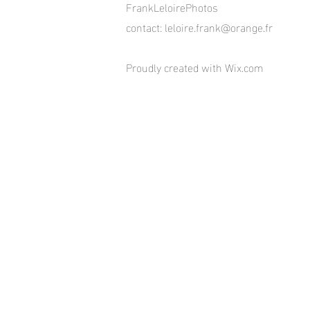
FrankLeloirePhotos
contact:
leloire.frank@orange.fr
Proudly created with
Wix.com