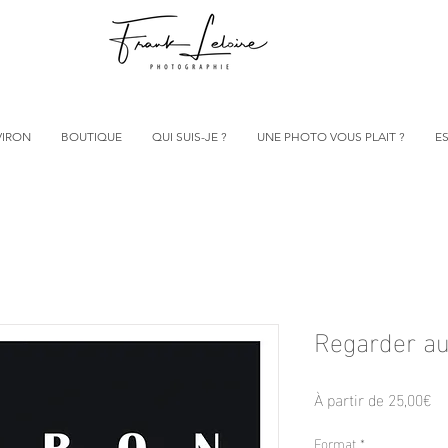
VIRON
BOUTIQUE
QUI SUIS-JE ?
UNE PHOTO VOUS PLAIT ?
ES
Regarder au
Pr
À partir de
25,00€
pr
Format
*