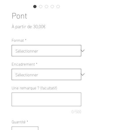
Pont
Prix
À partir de
30,00€
promotionnel
Format
*
Encadrement
*
Une remarque ? (facultatif)
0/500
Quantité
*