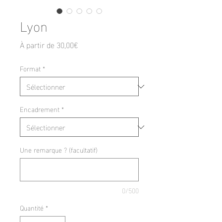
Lyon
Prix
À partir de
30,00€
promotionnel
Format
*
Encadrement
*
Une remarque ? (facultatif)
0/500
Quantité
*