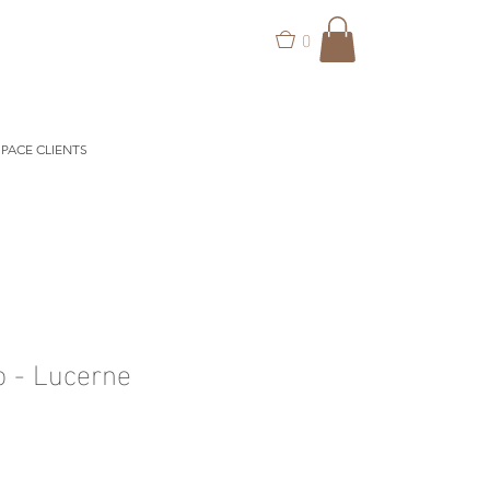
0
PACE CLIENTS
o - Lucerne
ix
omotionnel