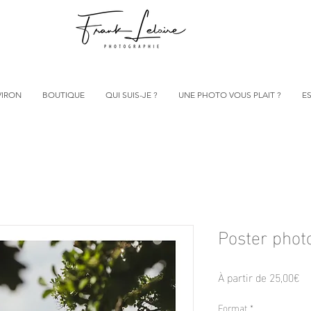
VIRON
BOUTIQUE
QUI SUIS-JE ?
UNE PHOTO VOUS PLAIT ?
ES
Poster phot
Pr
À partir de
25,00€
pr
Format
*