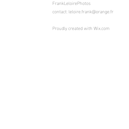
FrankLeloirePhotos
contact:
leloire.frank@orange.fr
Proudly created with
Wix.com