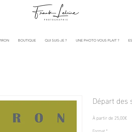
VIRON
BOUTIQUE
QUI SUIS-JE ?
UNE PHOTO VOUS PLAIT ?
ES
Départ des 
Pr
À partir de
25,00€
pr
Format
*