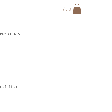
0
PACE CLIENTS
sprints
ix
omotionnel