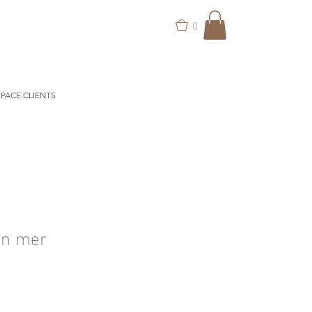
0
PACE CLIENTS
on mer
ix
omotionnel