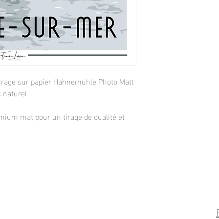
. Tirage sur papier Hahnemuhle Photo Matt
 naturel.
mium mat pour un tirage de qualité et