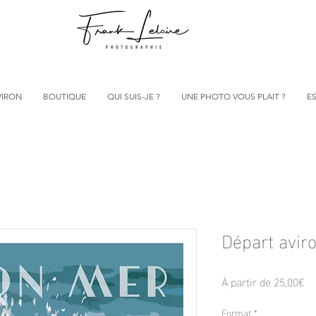
VIRON
BOUTIQUE
QUI SUIS-JE ?
UNE PHOTO VOUS PLAIT ?
ES
Départ avir
Pr
À partir de
25,00€
pr
Format
*