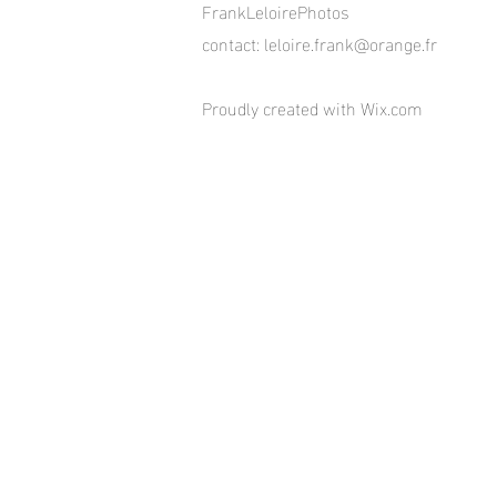
FrankLeloirePhotos
contact:
leloire.frank@orange.fr
Proudly created with
Wix.com