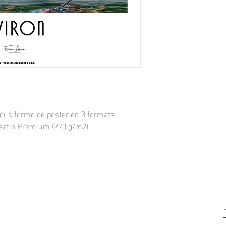
sous forme de poster en 3 formats
satin
Premium (270 g/m2).