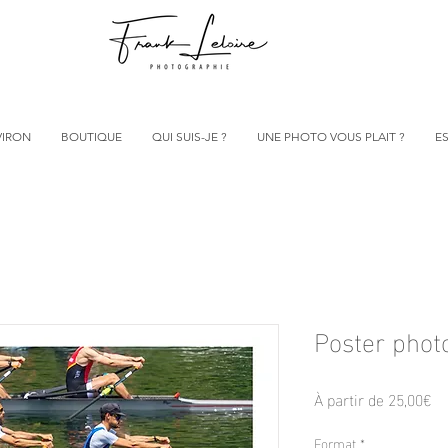
VIRON
BOUTIQUE
QUI SUIS-JE ?
UNE PHOTO VOUS PLAIT ?
ES
Poster phot
Pr
À partir de
25,00€
pr
Format
*