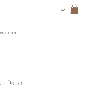
0
PACE CLIENTS
o - Départ
ix
omotionnel