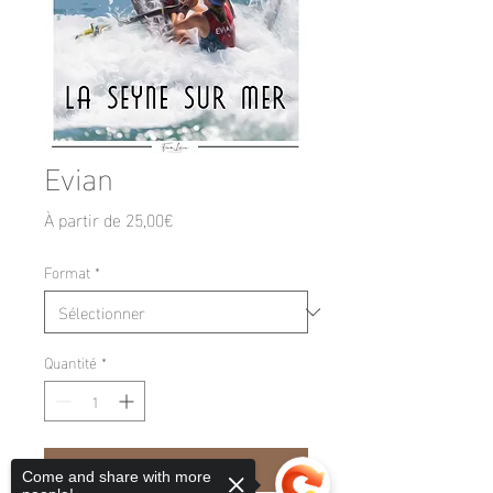
Evian
Prix
À partir de
25,00€
promotionnel
Format
*
Quantité
*
Ajouter au panier
Come and share with more