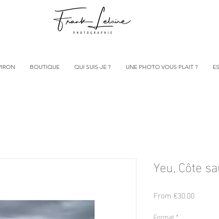
VIRON
BOUTIQUE
QUI SUIS-JE ?
UNE PHOTO VOUS PLAIT ?
ES
Yeu, Côte s
Sale
From
€30.00
Price
Format
*