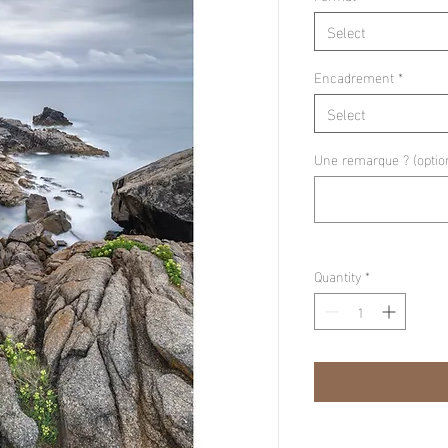
Select
Encadrement
*
Select
Une remarque ? (optio
Quantity
*