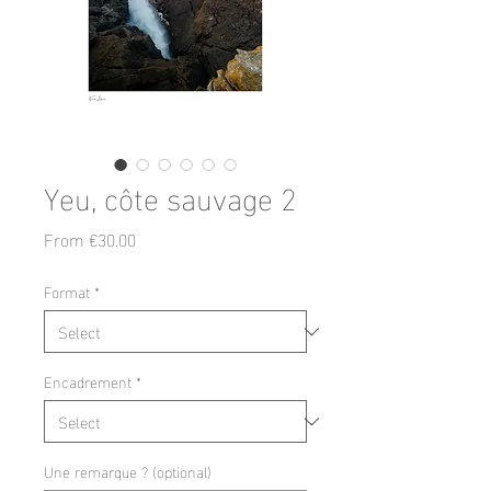
Yeu, côte sauvage 2
Sale
From
€30.00
Price
Format
*
Encadrement
*
Une remarque ? (optional)