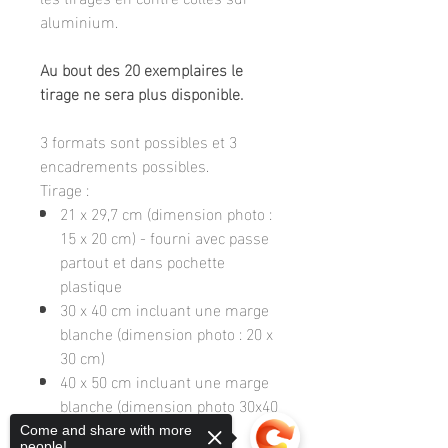
aluminium.
Au bout des 20 exemplaires le
tirage ne sera plus disponible.
3 formats sont possibles et 3
encadrements possibles.
Tirage :
21 x 29,7 cm (dimension photo :
15 x 20 cm) - fourni avec passe
partout et dans pochette
plastique
30 x 40 cm incluant une marge
blanche (dimension photo : 20 x
30 cm)
40 x 50 cm incluant une marge
blanche (dimension photo 30x40
cm)
Come and share with more
people!