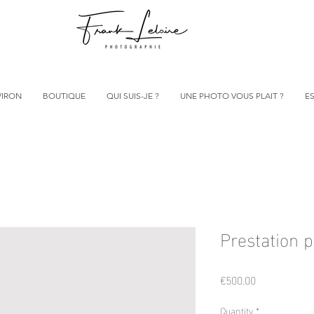
VIRON
BOUTIQUE
QUI SUIS-JE ?
UNE PHOTO VOUS PLAIT ?
ES
Prestation 
Price
€500.00
Quantity
*