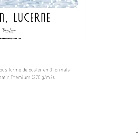
sous forme de poster en 3 formats
satin
Premium (270 g/m2).