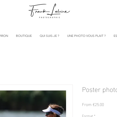
VIRON
BOUTIQUE
QUI SUIS-JE ?
UNE PHOTO VOUS PLAIT ?
ES
Poster photo
Sale
From
€25.00
Price
Format
*