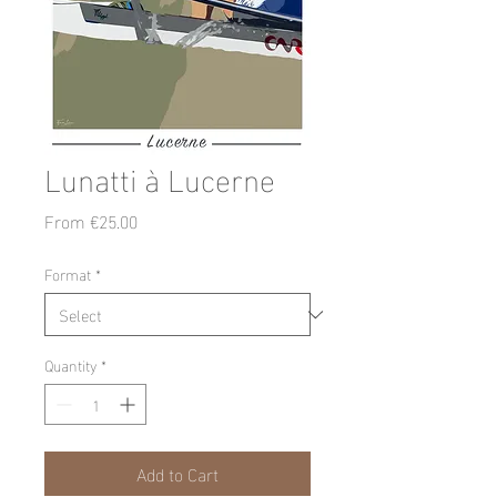
Lunatti à Lucerne
Sale
From
€25.00
Price
Format
*
Quantity
*
Add to Cart