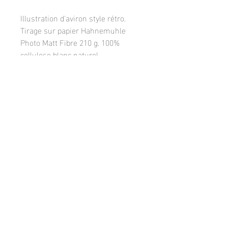
Illustration d'aviron style rétro.
Tirage sur papier Hahnemuhle
Photo Matt Fibre 210 g. 100%
cellulose blanc naturel.
Un choix affirmé d'un papier
premium mat pour un tirage de
qualité et durable.
Facebook
Instagram
© 2018 by Frank Leloire,
FrankLeloirePhotos
contact:
leloire.frank@orange.fr