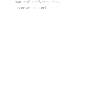
Naturel/Blanc/Noir au choix
(tirage avec marge)
Cadre Aluminium type galerie -
Noir/Blanc au choix (tirage avec
marge)
Contre collé sur Alu-Dibond
incluant attache simple (tirage
sans marge)
Dans le cadre d'envoi le verre sera
de l'acrylique pour éviter les
risques de casse !
Chaque tirage sera signé et fourni
avec un certificat d’authenticité.
Pour plus de renseignements ou
demande particulière :
leloire.frank@orange.fr