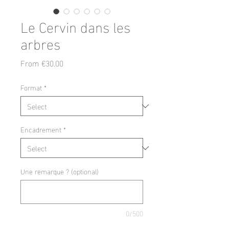
Le Cervin dans les
arbres
Sale
From
€30.00
Price
Format
*
Encadrement
*
Une remarque ? (optional)
0/500