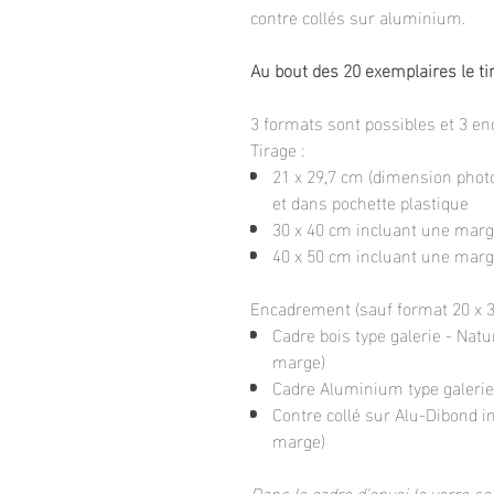
contre collés sur aluminium.
Au bout des 20 exemplaires le ti
3 formats sont possibles et 3 e
Tirage :
21 x 29,7 cm (dimension photo
et dans pochette plastique
30 x 40 cm incluant une marg
40 x 50 cm incluant une mar
Encadrement (sauf format 20 x 30
Cadre bois type galerie - Natu
marge)
Cadre Aluminium type galerie 
Contre collé sur Alu-Dibond i
marge)
Dans le cadre d'envoi le verre ser