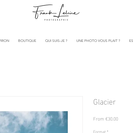
VIRON
BOUTIQUE
QUI SUIS-JE ?
UNE PHOTO VOUS PLAIT ?
ES
Glacier
Sale
From
€30.00
Price
Format
*