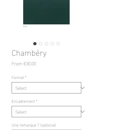
Chambéry
Sale
From
€30.00
Price
Format
*
Encadrement
*
Une remarque ? (optional)