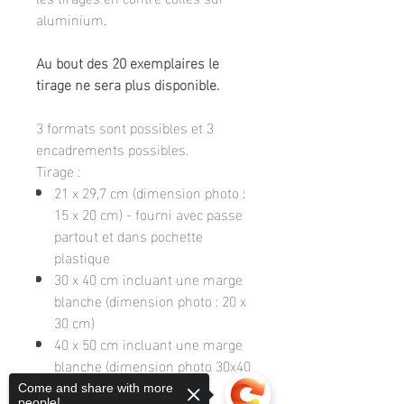
aluminium.
Au bout des 20 exemplaires le
tirage ne sera plus disponible.
3 formats sont possibles et 3
encadrements possibles.
Tirage :
21 x 29,7 cm (dimension photo :
15 x 20 cm) - fourni avec passe
partout et dans pochette
plastique
30 x 40 cm incluant une marge
blanche (dimension photo : 20 x
30 cm)
40 x 50 cm incluant une marge
blanche (dimension photo 30x40
cm)
Come and share with more
people!