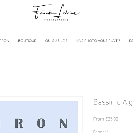
VIRON
BOUTIQUE
QUI SUIS-JE ?
UNE PHOTO VOUS PLAIT ?
ES
Bassin d'Ai
Sale
From
€25.00
Price
Format
*