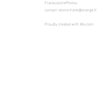
FrankLeloirePhotos
contact:
leloire.frank@orange.fr
Proudly created with
Wix.com