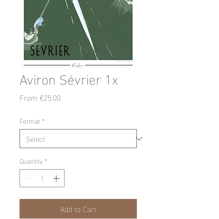
Aviron Sévrier 1x
Sale
From
€25.00
Price
Format
*
Quantity
*
Add to Cart