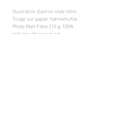
Illustration d'aviron style rétro.
Tirage sur papier Hahnemuhle
Photo Matt Fibre 210 g. 100%
cellulose blanc naturel.
Un choix affirmé d'un papier
premium mat pour un tirage de
qualité et durable.
Facebook
Instagram
© 2018 by Frank Leloire,
FrankLeloirePhotos
contact:
leloire.frank@orange.fr