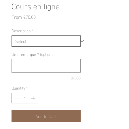
Cours en ligne
Sale
From
€70.00
Price
Description
*
Une remarque ? (optional)
0/500
Quantity
*
Add to Cart