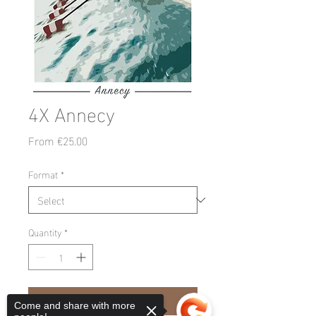
4X Annecy
Sale
From
€25.00
Price
Format
*
Quantity
*
Add to Cart
Come and share with more