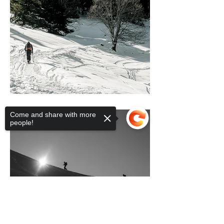
Come and share with more
people!
Sorry, the checkout page does not
support sharing
Copied to clipboard