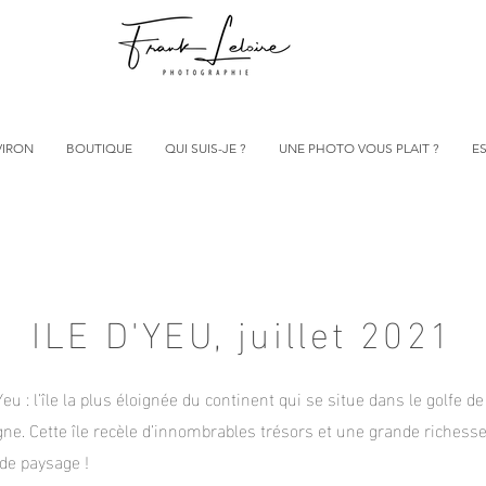
VIRON
BOUTIQUE
QUI SUIS-JE ?
UNE PHOTO VOUS PLAIT ?
ES
ILE D'YEU, juillet 2021
’Yeu : l’île la plus éloignée du continent qui se situe dans le golfe de
ne. Cette île recèle d’innombrables trésors et une grande richess
de paysage !