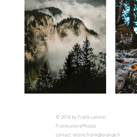
© 2018 by Frank Leloire,
FrankLeloirePhotos
contact:
leloire.frank@orange.fr