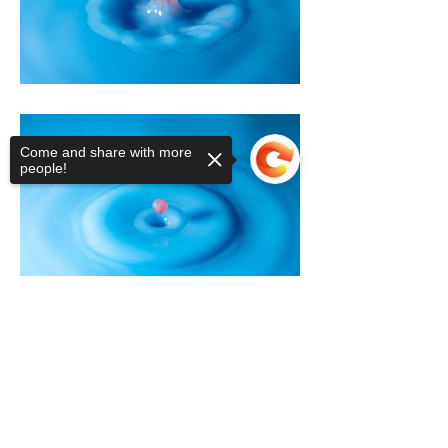
Come and share with more
people!
Sorry, the checkout page does not
support sharing
Copied to clipboard